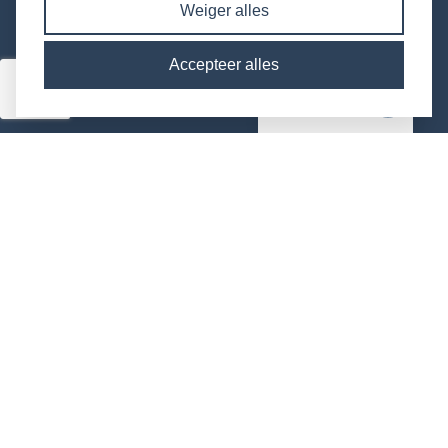
Weiger alles
Trappenfabriek
Accepteer alles
Hulp nodig?
Adres
Houten Trappen Specialist
De Vente 5A-01
7261 ST Ruurlo
Telefoon:
+31 0573 - 23 44 55
E-mail:
info@houtentrappenspecialist.nl
© 2026 Houten Trappen Specialist |
Cookie