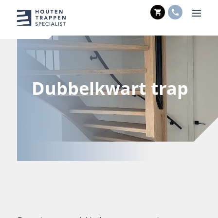
WINKELWAGE
TELEFOO
Men
Dubbelkwart trap