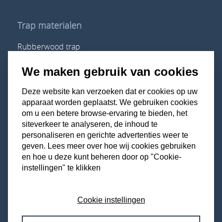
Trap materialen
Rubberwood trap
Vuren trap
Eiken trap
We maken gebruik van cookies
Beuken trap
Mahonie trap
Deze website kan verzoeken dat er cookies op uw
apparaat worden geplaatst. We gebruiken cookies
om u een betere browse-ervaring te bieden, het
siteverkeer te analyseren, de inhoud te
Ga naar
personaliseren en gerichte advertenties weer te
geven. Lees meer over hoe wij cookies gebruiken
Trappenconfigurator
en hoe u deze kunt beheren door op "Cookie-
Blog
instellingen" te klikken
Veel gestelde vragen
Over ons
Contact
Cookie instellingen
Algemene voorwaarden
Privacy