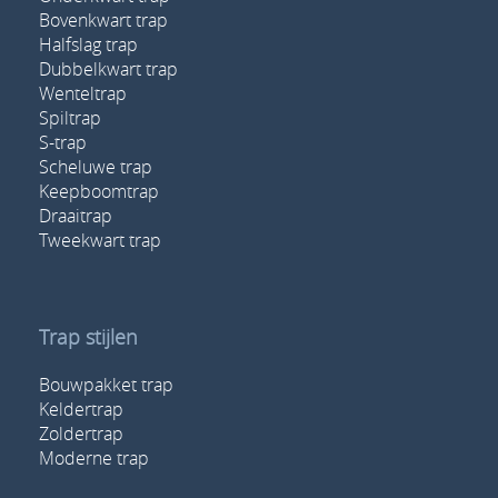
Bovenkwart trap
Halfslag trap
Dubbelkwart trap
Wenteltrap
Spiltrap
S-trap
Scheluwe trap
Keepboomtrap
Draaitrap
Tweekwart trap
Trap stijlen
Bouwpakket trap
Keldertrap
Zoldertrap
Moderne trap