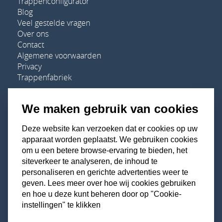
Trappenconfigurator
Blog
Veel gestelde vragen
Over ons
Contact
Algemene voorwaarden
Privacy
Trappenfabriek
We maken gebruik van cookies
Adres
Deze website kan verzoeken dat er cookies op uw
apparaat worden geplaatst. We gebruiken cookies
Houten Trappen Specialist
om u een betere browse-ervaring te bieden, het
De Vente 5A-01
siteverkeer te analyseren, de inhoud te
7261 ST Ruurlo
personaliseren en gerichte advertenties weer te
geven. Lees meer over hoe wij cookies gebruiken
Telefoon:
+31 0573 - 23 44 55
en hoe u deze kunt beheren door op "Cookie-
E-mail:
info@houtentrappenspecialist.nl
instellingen" te klikken