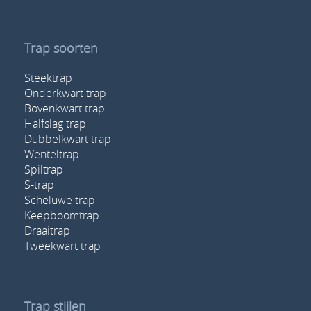
Trap soorten
Steektrap
Onderkwart trap
Bovenkwart trap
Halfslag trap
Dubbelkwart trap
Wenteltrap
Spiltrap
S-trap
Scheluwe trap
Keepboomtrap
Draaitrap
Tweekwart trap
Trap stijlen