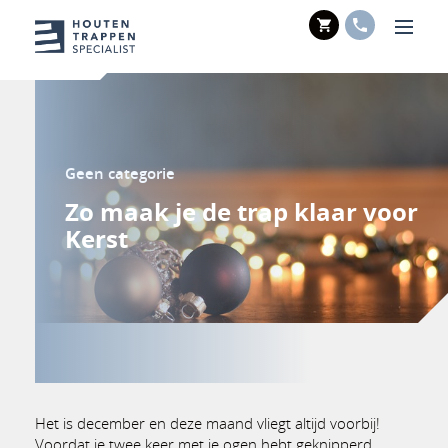
WINKELWAGE
TELEFOO
Men
Geen categorie
Zo maak je de trap klaar voor
Kerst
Het is december en deze maand vliegt altijd voorbij!
Voordat je twee keer met je ogen hebt geknipperd,