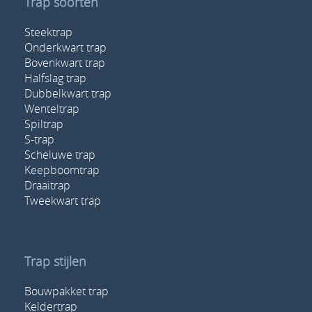
Trap soorten
Steektrap
Onderkwart trap
Bovenkwart trap
Halfslag trap
Dubbelkwart trap
Wenteltrap
Spiltrap
S-trap
Scheluwe trap
Keepboomtrap
Draaitrap
Tweekwart trap
Trap stijlen
Bouwpakket trap
Keldertrap