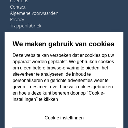
Over ons
Contact
Algemene voorwaarden
Privacy
Trappenfabriek
We maken gebruik van cookies
Adres
Deze website kan verzoeken dat er cookies op uw
apparaat worden geplaatst. We gebruiken cookies
Houten Trappen Specialist
om u een betere browse-ervaring te bieden, het
De Vente 5A-01
siteverkeer te analyseren, de inhoud te
7261 ST Ruurlo
personaliseren en gerichte advertenties weer te
geven. Lees meer over hoe wij cookies gebruiken
Telefoon:
+31 0573 - 23 44 55
en hoe u deze kunt beheren door op "Cookie-
E-mail:
info@houtentrappenspecialist.nl
instellingen" te klikken
Cookie instellingen