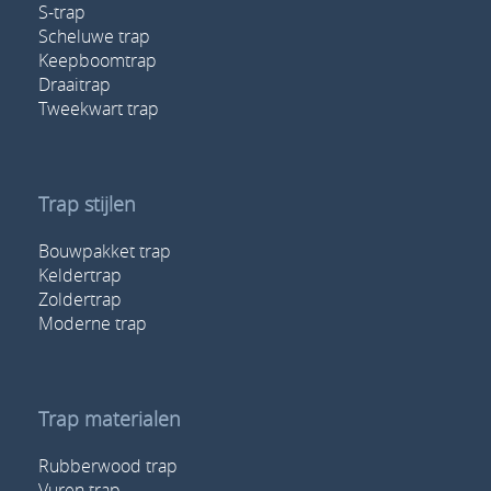
S-trap
Scheluwe trap
Keepboomtrap
Draaitrap
Tweekwart trap
Trap stijlen
Bouwpakket trap
Keldertrap
Zoldertrap
Moderne trap
Trap materialen
Rubberwood trap
Vuren trap