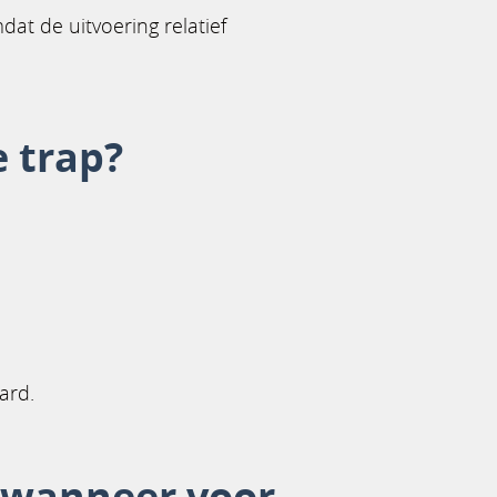
at de uitvoering relatief
 trap?
ard.
n wanneer voor