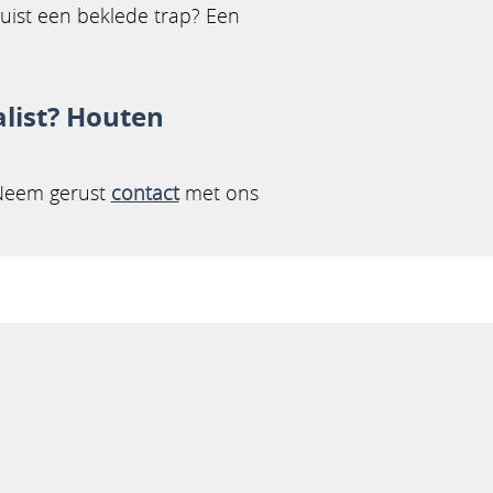
 juist een beklede trap? Een
alist? Houten
 Neem gerust
contact
met ons