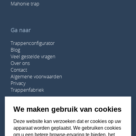
Mahonie trap
Ga naar
Trappenconfigurator
Blog
Veel gestelde vragen
Over ons
Contact
Algemene voorwaarden
Privacy
Trappenfabriek
We maken gebruik van cookies
Adres
Deze website kan verzoeken dat er cookies op uw
apparaat worden geplaatst. We gebruiken cookies
Houten Trappen Specialist
om u een betere browse-ervaring te bieden, het
De Vente 5A-01