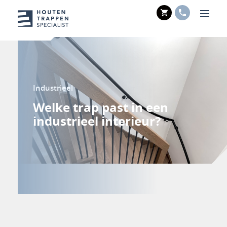
WINKELWAGE
TELEFOO
Men
Industrieel
Welke trap past in een
industrieel interieur?