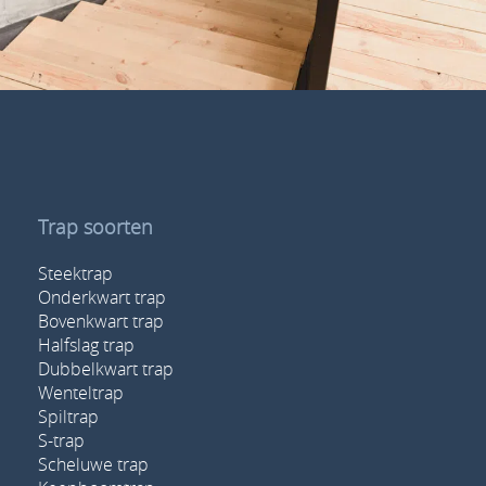
Trap soorten
Steektrap
Onderkwart trap
Bovenkwart trap
Halfslag trap
Dubbelkwart trap
Wenteltrap
Spiltrap
S-trap
Scheluwe trap